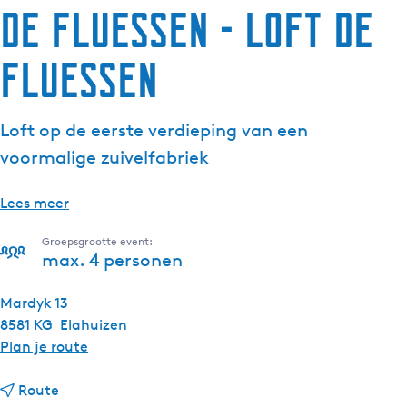
de Fluessen - Loft de
Fluessen
Loft op de eerste verdieping van een
voormalige zuivelfabriek
Lees meer
Groepsgrootte event:
max. 4 personen
Mardyk 13
8581 KG
Elahuizen
n
Plan je route
a
n
a
Route