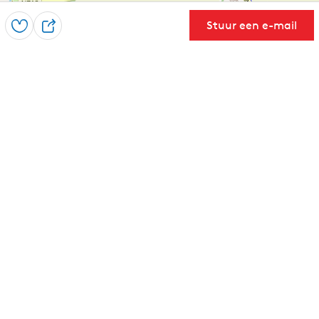
Stuur een e-mail
Opslaan
D
e
e
l
Leaflet
|
Powered by Esri | Esri, HERE, Garmin, USGS, Intermap, INCREMENT P, NRCAN, Esri Japan, METI,
Esri China (Hong Kong), NOSTRA, © OpenStreetMap contributors, and the GIS User Community