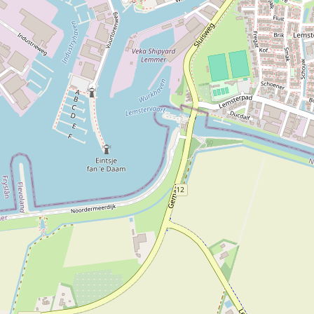
H
u
i
s
F
r
y
s
l
â
n