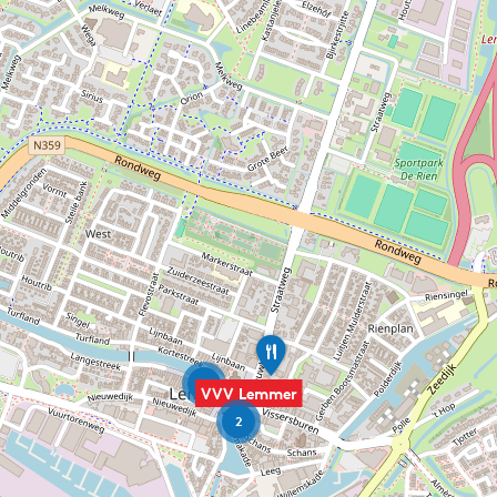
P
a
p
6
VVV Lemmer
a
2
g
e
n
o