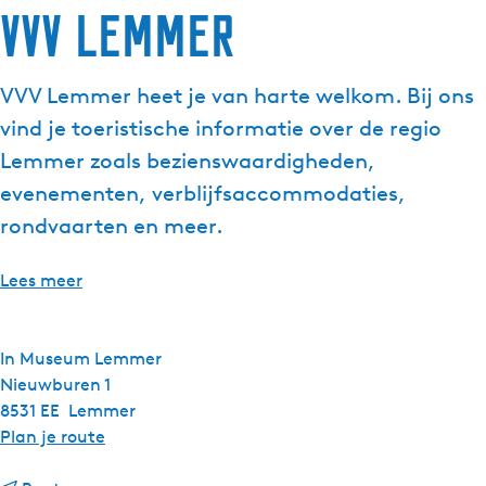
VVV Lemmer
g
e
t
VVV Lemmer heet je van harte welkom. Bij ons
a
vind je toeristische informatie over de regio
a
l
Lemmer zoals bezienswaardigheden,
:
evenementen, verblijfsaccommodaties,
N
rondvaarten en meer.
e
d
Lees meer
e
r
l
In Museum Lemmer
a
Nieuwburen 1
n
8531 EE
Lemmer
d
n
Plan je route
s
a