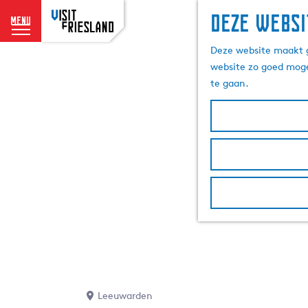
Deze websi
menu
G
Deze website maakt g
a
website zo goed moge
n
te gaan.
a
a
r
d
e
h
o
m
e
p
a
g
e
Leeuwarden