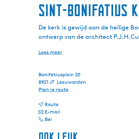
Sint-Bonifatius 
De kerk is gewijd aan de heilige B
ontwerp van de architect P.J.H.Cu
Lees meer
Bonifatiusplein 20
8921 JT
Leeuwarden
n
Plan je route
a
n
a
Route
a
n
r
E-mail
S
a
a
S
Bel
i
r
a
i
Ook leuk
n
S
r
n