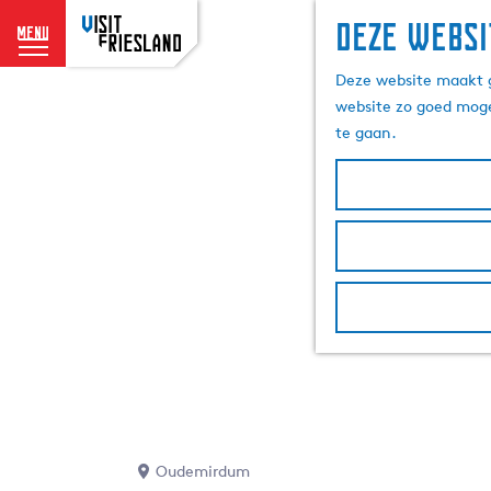
Deze websi
menu
G
Deze website maakt g
a
website zo goed moge
n
te gaan.
a
a
r
d
e
h
o
m
e
p
a
g
e
Oudemirdum