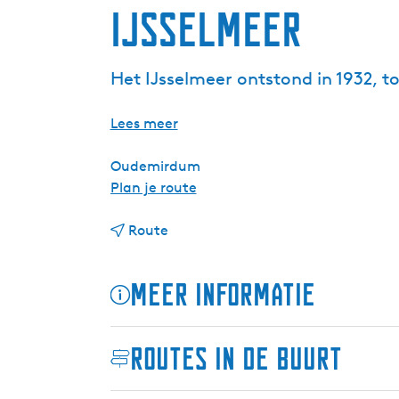
IJsselmeer
Het IJsselmeer ontstond in 1932, t
Lees meer
Oudemirdum
n
Plan je route
a
n
a
Route
a
r
a
I
Meer informatie
r
J
I
s
J
s
Routes in de buurt
s
e
s
l