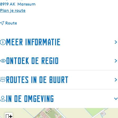
8919 AK
Marssum
n
Plan je route
a
n
a
Route
a
r
a
S
Meer informatie
r
p
S
o
p
t
Ontdek de regio
o
t
t
e
t
r
Routes in de buurt
e
s
r
b
s
u
In de omgeving
b
l
u
t
l
L
+
t
e