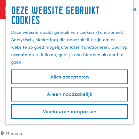
Deze website gebruikt
menu
NL
S
Z
cookies
G
e
o
a
l
e
Deze website maakt gebruik van cookies (Functioneel,
n
e
k
Analytisch, Marketing) die noodzakelijk zijn om de
a
c
e
website zo goed mogelijk te laten functioneren. Door op
a
t
n
accepteren te klikken, geef je aan hiermee akkoord te
r
e
gaan.
d
e
e
r
Alles accepteren
h
t
o
a
m
Alleen noodzakelijk
a
e
l
p
H
Voorkeuren aanpassen
a
u
g
i
e
d
Marssum
i