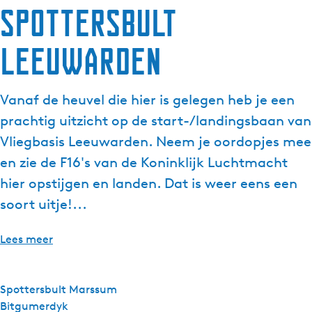
Spottersbult
g
e
Leeuwarden
t
a
a
Vanaf de heuvel die hier is gelegen heb je een
l
:
prachtig uitzicht op de start-/landingsbaan van
N
Vliegbasis Leeuwarden. Neem je oordopjes mee
e
en zie de F16's van de Koninklijk Luchtmacht
d
hier opstijgen en landen. Dat is weer eens een
e
r
soort uitje!...
l
a
Lees meer
n
d
s
Spottersbult Marssum
Bitgumerdyk