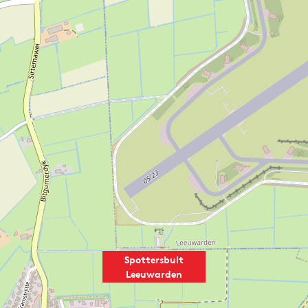
Spottersbult
Leeuwarden