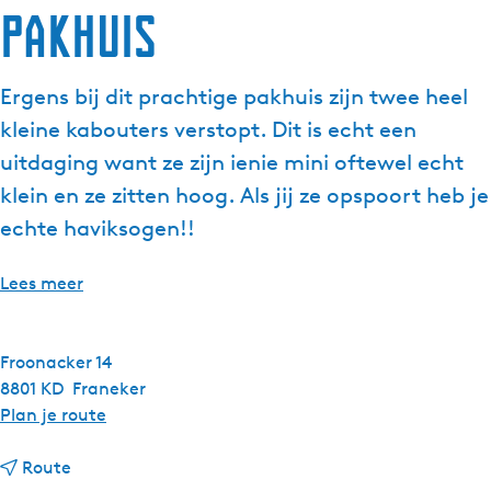
Pakhuis
g
e
t
Ergens bij dit prachtige pakhuis zijn twee heel
a
kleine kabouters verstopt. Dit is echt een
a
l
uitdaging want ze zijn ienie mini oftewel echt
:
klein en ze zitten hoog. Als jij ze opspoort heb je
N
echte haviksogen!!
e
d
Lees meer
e
r
l
Froonacker 14
a
8801 KD
Franeker
n
n
Plan je route
d
a
s
n
a
Route