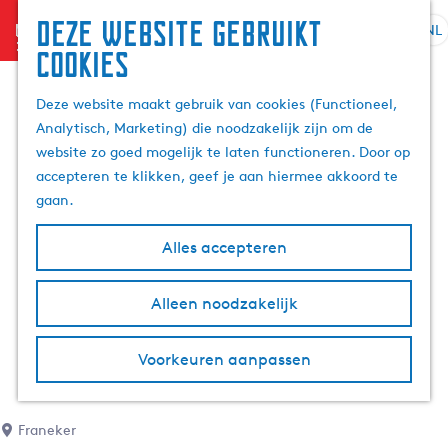
Deze website gebruikt
menu
NL
S
Z
cookies
G
e
o
a
l
e
Deze website maakt gebruik van cookies (Functioneel,
n
e
k
Analytisch, Marketing) die noodzakelijk zijn om de
a
c
e
website zo goed mogelijk te laten functioneren. Door op
a
t
n
accepteren te klikken, geef je aan hiermee akkoord te
r
e
gaan.
d
e
e
r
Alles accepteren
h
t
o
a
m
Alleen noodzakelijk
a
e
l
p
H
Voorkeuren aanpassen
a
u
g
i
e
d
Franeker
i