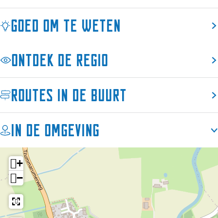
e
k
s
e
k
Goed om te weten
e
Ontdek de regio
Routes in de buurt
In de omgeving
+
−