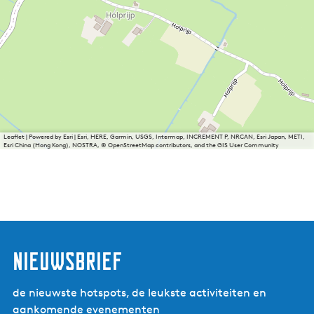
Leaflet
|
Powered by Esri | Esri, HERE, Garmin, USGS, Intermap, INCREMENT P, NRCAN, Esri Japan, METI,
Esri China (Hong Kong), NOSTRA, © OpenStreetMap contributors, and the GIS User Community
nieuwsbrief
de nieuwste hotspots, de leukste activiteiten en
aankomende evenementen