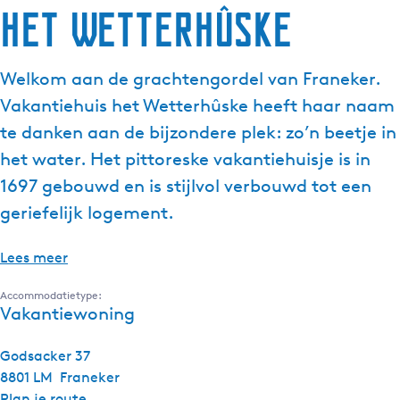
Het Wetterhûske
Welkom aan de grachtengordel van Franeker.
Vakantiehuis het Wetterhûske heeft haar naam
te danken aan de bijzondere plek: zo’n beetje in
het water. Het pittoreske vakantiehuisje is in
1697 gebouwd en is stijlvol verbouwd tot een
geriefelijk logement.
Lees meer
Accommodatietype:
Vakantiewoning
Godsacker 37
8801 LM
Franeker
n
Plan je route