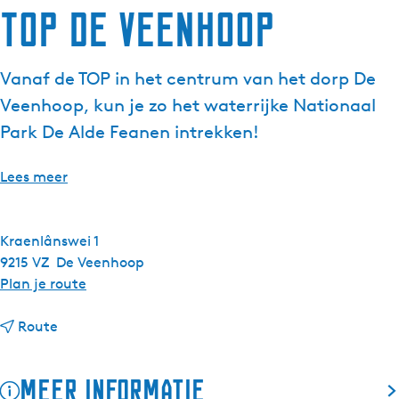
TOP De Veenhoop
Vanaf de TOP in het centrum van het dorp De
Veenhoop, kun je zo het waterrijke Nationaal
Park De Alde Feanen intrekken!
Lees meer
Kraenlânswei 1
9215 VZ
De Veenhoop
n
Plan je route
a
n
a
Route
a
r
a
T
Meer informatie
r
O