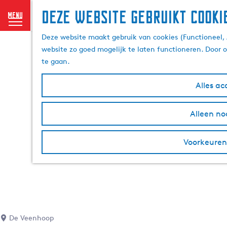
Deze website gebruikt cooki
menu
G
Deze website maakt gebruik van cookies (Functioneel, 
a
website zo goed mogelijk te laten functioneren. Door 
n
te gaan.
a
a
Alles ac
r
d
Alleen no
e
h
o
Voorkeuren
m
e
p
a
g
e
De Veenhoop