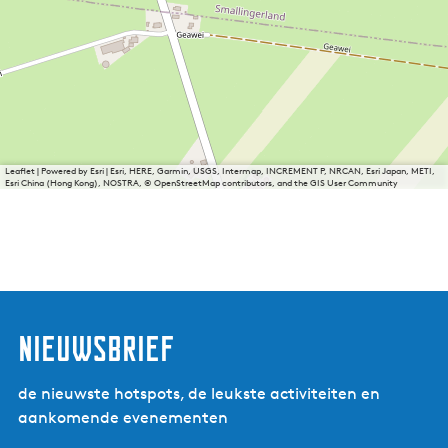
Leaflet
|
Powered by Esri | Esri, HERE, Garmin, USGS, Intermap, INCREMENT P, NRCAN, Esri Japan, METI,
Esri China (Hong Kong), NOSTRA, © OpenStreetMap contributors, and the GIS User Community
nieuwsbrief
de nieuwste hotspots, de leukste activiteiten en
aankomende evenementen