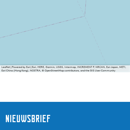
Leaflet
|
Powered by Esri | Esri, HERE, Garmin, USGS, Intermap, INCREMENT P, NRCAN, Esri Japan, METI,
Esri China (Hong Kong), NOSTRA, © OpenStreetMap contributors, and the GIS User Community
nieuwsbrief