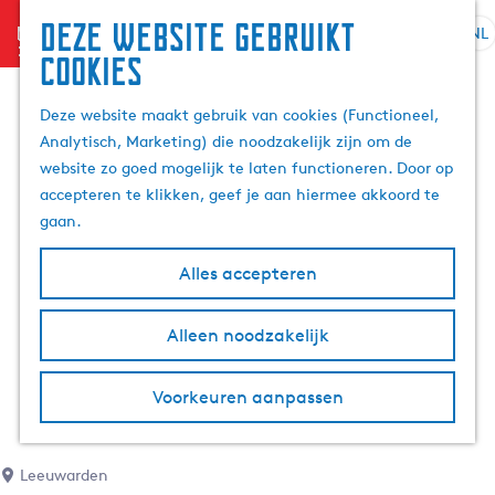
Deze website gebruikt
menu
NL
S
Z
cookies
G
e
o
a
l
e
Deze website maakt gebruik van cookies (Functioneel,
n
e
k
Analytisch, Marketing) die noodzakelijk zijn om de
a
c
e
website zo goed mogelijk te laten functioneren. Door op
a
t
n
accepteren te klikken, geef je aan hiermee akkoord te
r
e
gaan.
d
e
e
r
Alles accepteren
h
t
o
a
m
Alleen noodzakelijk
a
e
l
p
H
Voorkeuren aanpassen
a
u
g
i
e
d
Leeuwarden
i