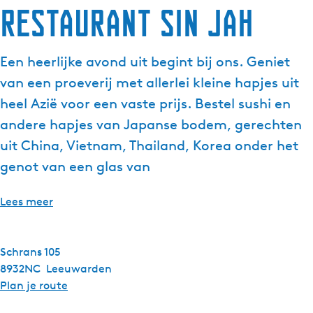
Restaurant Sin Jah
g
e
t
Een heerlijke avond uit begint bij ons. Geniet
a
van een proeverij met allerlei kleine hapjes uit
a
l
heel Azië voor een vaste prijs. Bestel sushi en
:
andere hapjes van Japanse bodem, gerechten
N
uit China, Vietnam, Thailand, Korea onder het
e
genot van een glas van
d
e
r
Lees meer
l
a
n
Schrans 105
d
8932NC
Leeuwarden
s
n
Plan je route
a