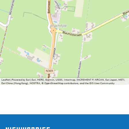
Leaflet
|
Powered by Esri | Esri, HERE, Garmin, USGS, Intermap, INCREMENT P, NRCAN, Esri Japan, METI,
Esri China (Hong Kong), NOSTRA, © OpenStreetMap contributors, and the GIS User Community