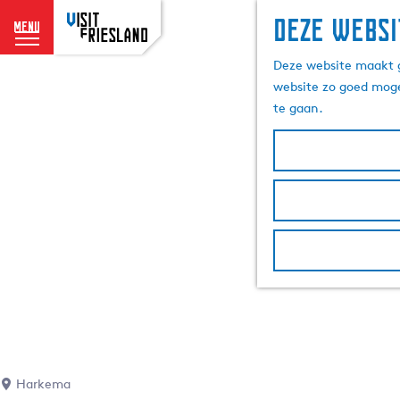
Deze websi
menu
G
Deze website maakt g
a
website zo goed moge
n
te gaan.
a
a
r
d
e
h
o
m
e
p
a
g
e
Harkema