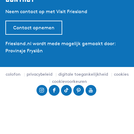
Neem contact op met Visit Friesland
Contact opnemen
Friesland.nl wordt mede mogelijk gemaakt door:
Provinsje Fryslân
colofon
privacybeleid
digitale toegankelijkheid
cookies
cookievoorkeuren
I
F
T
P
Y
n
a
i
i
o
s
c
k
n
u
t
e
T
t
T
a
b
o
e
u
g
o
k
r
b