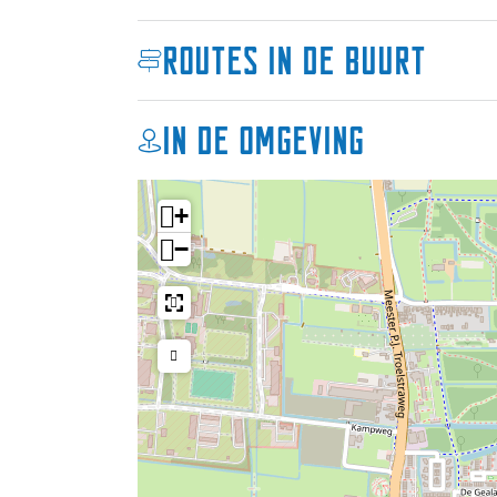
Routes in de buurt
In de omgeving
+
−