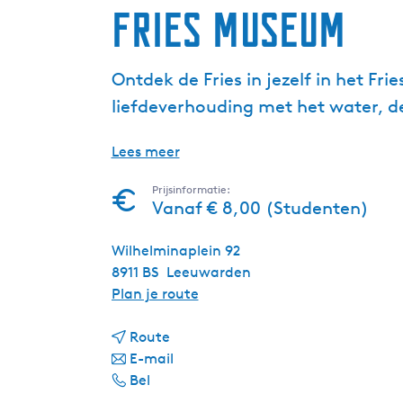
Fries Museum
Ontdek de Fries in jezelf in het Fr
liefdeverhouding met het water, de
Lees meer
Prijsinformatie:
Vanaf € 8,00 (Studenten)
Wilhelminaplein 92
8911 BS
Leeuwarden
n
Plan je route
a
n
a
Route
a
n
r
E-mail
F
a
a
F
Bel
r
r
a
r