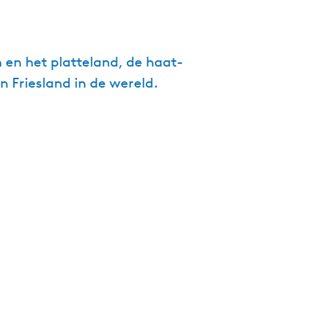
g
e
t
n en het platteland, de haat-
a
n Friesland in de wereld.
a
l
:
N
e
d
e
r
l
a
n
d
s