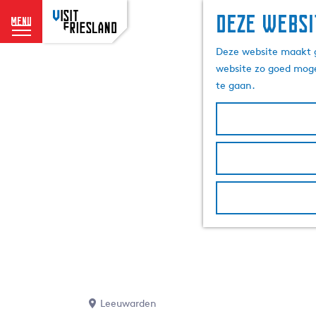
Deze websi
menu
G
Deze website maakt g
a
website zo goed moge
n
te gaan.
a
a
r
d
e
h
o
m
e
p
a
g
e
Leeuwarden