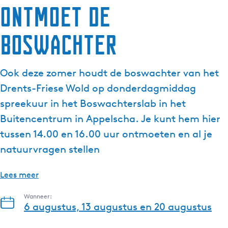
Ontmoet de
g
e
Boswachter
t
a
a
Ook deze zomer houdt de boswachter van het
l
:
Drents-Friese Wold op donderdagmiddag
N
spreekuur in het Boswachterslab in het
e
Buitencentrum in Appelscha. Je kunt hem hier
d
tussen 14.00 en 16.00 uur ontmoeten en al je
e
r
natuurvragen stellen
l
a
Lees meer
n
d
Wanneer:
6 augustus, 13 augustus en 20 augustus
s