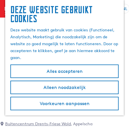
Deze website gebruikt
menu
NL
S
Z
cookies
G
e
o
a
l
e
Deze website maakt gebruik van cookies (Functioneel,
n
e
k
Analytisch, Marketing) die noodzakelijk zijn om de
a
c
e
website zo goed mogelijk te laten functioneren. Door op
a
t
n
accepteren te klikken, geef je aan hiermee akkoord te
r
e
gaan.
d
e
e
r
Alles accepteren
h
t
o
a
m
Alleen noodzakelijk
a
e
l
p
H
Voorkeuren aanpassen
a
u
g
i
e
d
Buitencentrum Drents-Friese Wold
, Appelscha
i