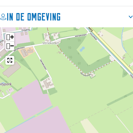
In de omgeving
+
−