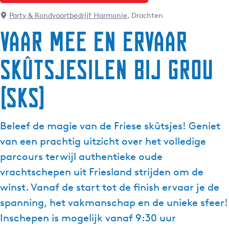
g
Party & Rondvaartbedrijf Harmonie
, Drachten
e
Vaar mee en ervaar
t
a
skûtsjesilen bij Grou
a
l
:
(SKS)
N
e
d
Beleef de magie van de Friese skûtsjes! Geniet
e
van een prachtig uitzicht over het volledige
r
parcours terwijl authentieke oude
l
vrachtschepen uit Friesland strijden om de
a
n
winst. Vanaf de start tot de finish ervaar je de
d
spanning, het vakmanschap en de unieke sfeer!
s
Inschepen is mogelijk vanaf 9:30 uur