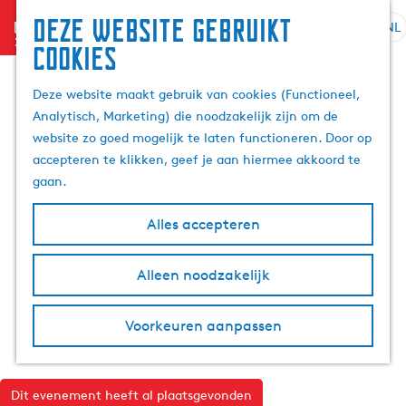
Deze website gebruikt
menu
NL
S
Z
cookies
G
e
o
a
l
e
Deze website maakt gebruik van cookies (Functioneel,
n
e
k
Analytisch, Marketing) die noodzakelijk zijn om de
a
c
e
website zo goed mogelijk te laten functioneren. Door op
a
t
n
accepteren te klikken, geef je aan hiermee akkoord te
r
e
gaan.
d
e
e
r
Alles accepteren
h
t
o
a
m
Alleen noodzakelijk
a
e
l
p
H
Voorkeuren aanpassen
a
u
g
i
e
d
Dit evenement heeft al plaatsgevonden
i