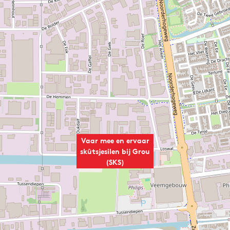
Vaar mee en ervaar
skûtsjesilen bij Grou
(SKS)