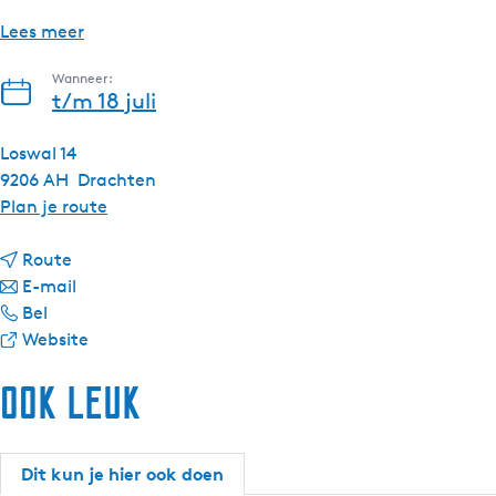
Lees meer
Wanneer:
t/m 18 juli
Loswal 14
9206 AH
Drachten
n
Plan je route
a
n
a
Route
a
n
r
E-mail
V
a
a
V
Bel
a
r
a
v
a
Website
a
V
r
a
a
Ook leuk
r
a
V
n
r
m
a
a
V
m
e
r
a
a
e
e
m
r
a
e
Dit kun je hier ook doen