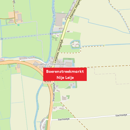
Boerenstreekmarkt
Nije Leije