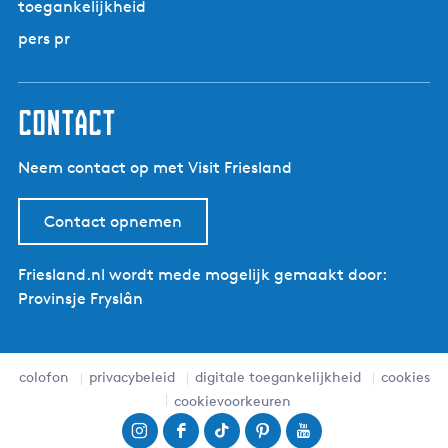
toegankelijkheid
pers pr
contact
Neem contact op met Visit Friesland
Contact opnemen
Friesland.nl wordt mede mogelijk gemaakt door:
Provinsje Fryslân
colofon
privacybeleid
digitale toegankelijkheid
cookies
cookievoorkeuren
I
F
T
P
Y