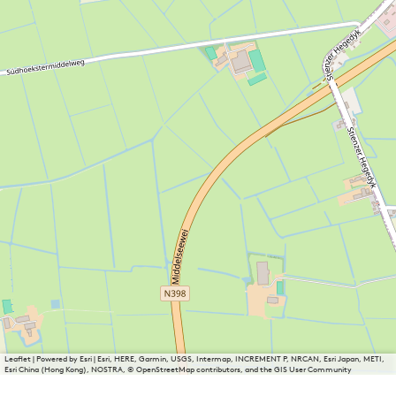
Leaflet
|
Powered by Esri | Esri, HERE, Garmin, USGS, Intermap, INCREMENT P, NRCAN, Esri Japan, METI,
Esri China (Hong Kong), NOSTRA, © OpenStreetMap contributors, and the GIS User Community