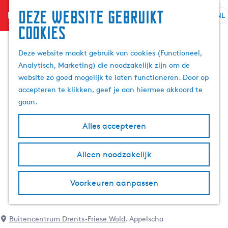
Deze website gebruikt
menu
NL
S
Z
cookies
G
e
o
a
l
e
Deze website maakt gebruik van cookies (Functioneel,
n
e
k
Analytisch, Marketing) die noodzakelijk zijn om de
a
c
e
website zo goed mogelijk te laten functioneren. Door op
a
t
n
accepteren te klikken, geef je aan hiermee akkoord te
r
e
gaan.
d
e
e
r
Alles accepteren
h
t
o
a
m
Alleen noodzakelijk
a
e
l
p
H
Voorkeuren aanpassen
a
u
g
i
e
d
Buitencentrum Drents-Friese Wold
, Appelscha
i