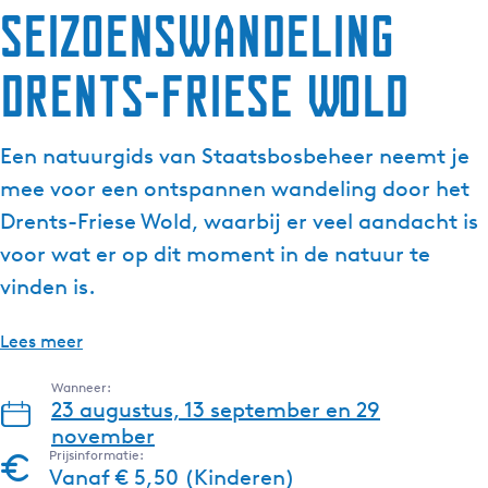
Seizoenswandeling
g
e
Drents-Friese Wold
t
a
a
Een natuurgids van Staatsbosbeheer neemt je
l
:
mee voor een ontspannen wandeling door het
N
Drents-Friese Wold, waarbij er veel aandacht is
e
voor wat er op dit moment in de natuur te
d
vinden is.
e
r
l
Lees meer
a
Wanneer:
n
23 augustus, 13 september en 29
d
november
s
Prijsinformatie:
Vanaf € 5,50 (Kinderen)