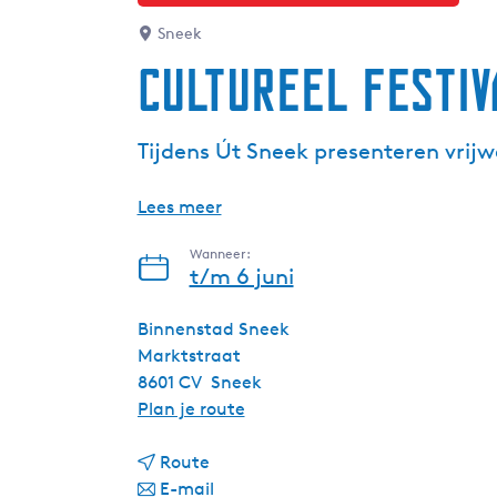
Sneek
Cultureel Festiv
Tijdens Út Sneek presenteren vrijw
Lees meer
Wanneer:
t/m 6 juni
Binnenstad Sneek
Marktstraat
8601 CV
Sneek
n
Plan je route
a
n
a
Route
a
n
r
E-mail