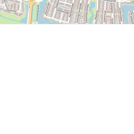
P, NRCAN, Esri Japan, METI, Esri China (Hong Kong), NOSTRA, © OpenStreetMap contributors, and the GIS 