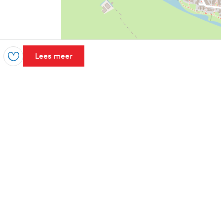
Lees meer
Opslaan
Leaflet
|
Powered by Esri | Esri, HERE, Garmin, USGS, Intermap, INCREMENT 
nieuwsbrief