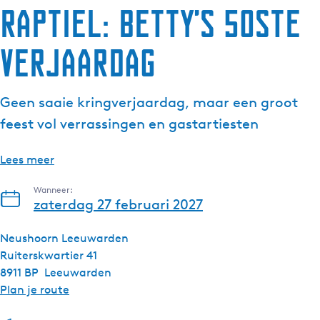
Raptiel: Betty’s 50ste
g
e
verjaardag
t
a
a
Geen saaie kringverjaardag, maar een groot
l
:
feest vol verrassingen en gastartiesten
N
e
Lees meer
d
e
Wanneer:
zaterdag 27 februari 2027
r
l
Neushoorn Leeuwarden
a
Ruiterskwartier 41
n
8911 BP
Leeuwarden
d
n
Plan je route
s
a