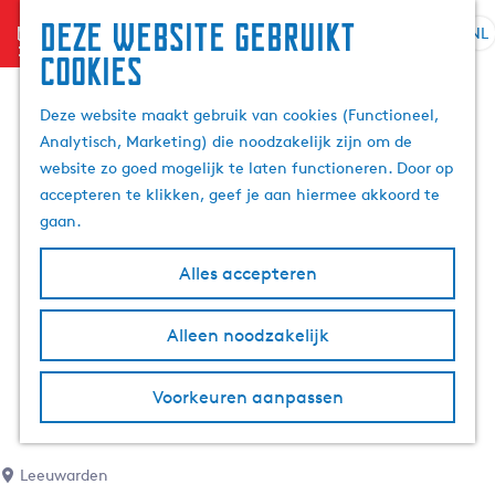
Deze website gebruikt
menu
NL
S
Z
cookies
G
e
o
a
l
e
Deze website maakt gebruik van cookies (Functioneel,
n
e
k
Analytisch, Marketing) die noodzakelijk zijn om de
a
c
e
website zo goed mogelijk te laten functioneren. Door op
a
t
n
accepteren te klikken, geef je aan hiermee akkoord te
r
e
gaan.
d
e
e
r
Alles accepteren
h
t
o
a
m
Alleen noodzakelijk
a
e
l
p
H
Voorkeuren aanpassen
a
u
g
i
e
d
Leeuwarden
i