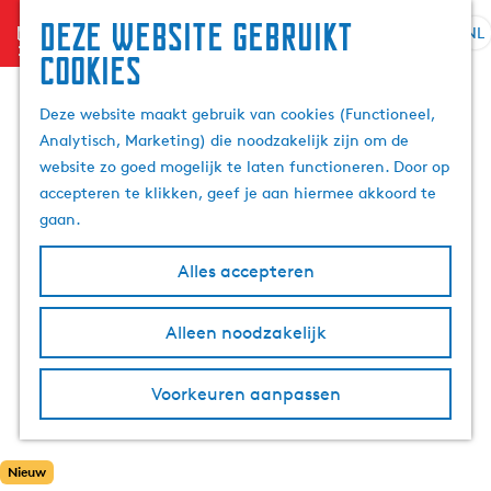
Deze website gebruikt
menu
NL
S
Z
cookies
G
e
o
a
l
e
Deze website maakt gebruik van cookies (Functioneel,
n
e
k
Analytisch, Marketing) die noodzakelijk zijn om de
a
c
e
website zo goed mogelijk te laten functioneren. Door op
a
t
n
accepteren te klikken, geef je aan hiermee akkoord te
r
e
gaan.
d
e
e
r
Alles accepteren
h
t
o
a
m
Alleen noodzakelijk
a
e
l
p
H
Voorkeuren aanpassen
a
u
g
i
e
d
Nieuw
i