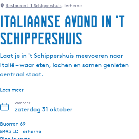
Restaurant 't Schippershuis
, Terherne
g
e
Italiaanse Avond in 't
t
a
Schippershuis
a
l
:
Laat je in 't Schippershuis meevoeren naar
N
Italië – waar eten, lachen en samen genieten
e
centraal staat.
d
e
r
Lees meer
l
Wanneer:
a
zaterdag 31 oktober
n
d
Buorren 69
s
8493 LD
Terherne
n
Plan je route