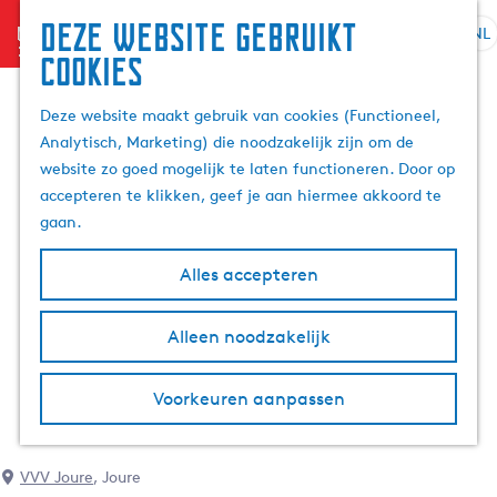
Deze website gebruikt
menu
NL
S
Z
cookies
G
e
o
a
l
e
Deze website maakt gebruik van cookies (Functioneel,
n
e
k
Analytisch, Marketing) die noodzakelijk zijn om de
a
c
e
website zo goed mogelijk te laten functioneren. Door op
a
t
n
accepteren te klikken, geef je aan hiermee akkoord te
r
e
gaan.
d
e
e
r
Alles accepteren
h
t
o
a
m
Alleen noodzakelijk
a
e
l
p
H
Voorkeuren aanpassen
a
u
g
i
e
d
VVV Joure
, Joure
i