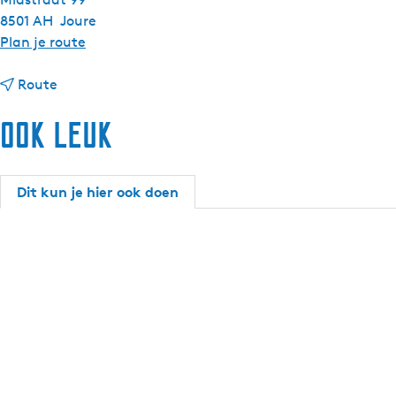
8501 AH
Joure
n
Plan je route
a
n
a
Route
a
r
Ook leuk
a
J
r
o
J
u
o
s
Dit kun je hier ook doen
u
t
s
e
t
r
e
M
r
e
M
r
e
k
r
e
k
e