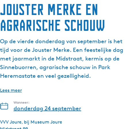
Jouster Merke en
g
e
Agrarische Schouw
t
a
a
Op de vierde donderdag van september is het
l
:
tijd voor de Jouster Merke. Een feestelijke dag
N
met jaarmarkt in de Midstraat, kermis op de
e
Sinnebuorren, agrarische schouw in Park
d
Heremastate en veel gezelligheid.
e
r
l
Lees meer
a
Wanneer:
n
donderdag 24 september
d
s
VVV Joure, bij Museum Joure
Midstraat 99