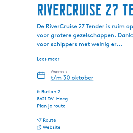
RiverCruise 27 T
De RiverCruise 27 Tender is ruim 
voor grotere gezelschappen. Dankz
voor schippers met weinig er...
Lees meer
Wanneer:
t/m 30 oktober
it Butlan 2
8621 DV
Heeg
n
Plan je route
a
n
a
Route
a
v
r
Website