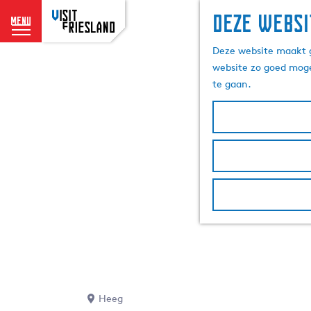
Deze websi
menu
G
Deze website maakt g
a
website zo goed moge
n
te gaan.
a
a
r
d
e
h
o
m
e
p
a
g
e
Heeg