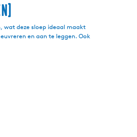
n)
g
e
t
n, wat deze sloep ideaal maakt
a
oeuvreren en aan te leggen. Ook
a
l
:
N
e
d
e
r
l
a
n
d
s