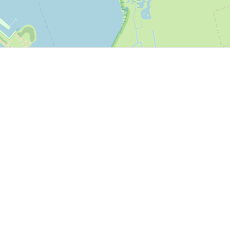
P, NRCAN, Esri Japan, METI, Esri China (Hong Kong), NOSTRA, © OpenStreetMap contributors, and the GIS 