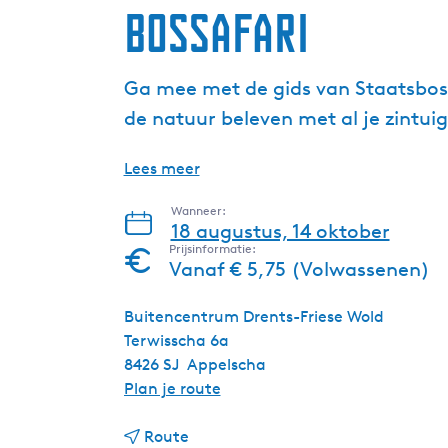
Bossafari
Ga mee met de gids van Staatsbosb
de natuur beleven met al je zintui
Lees meer
Wanneer:
18 augustus, 14 oktober
Prijsinformatie:
Vanaf € 5,75 (Volwassenen)
Buitencentrum Drents-Friese Wold
Terwisscha 6a
8426 SJ
Appelscha
n
Plan je route
a
n
a
Route