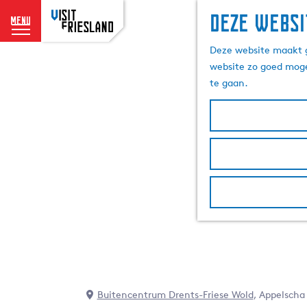
Deze websi
menu
G
Deze website maakt g
a
website zo goed moge
n
te gaan.
a
a
r
d
e
h
o
m
e
p
a
g
e
Buitencentrum Drents-Friese Wold
, Appelscha