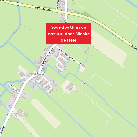
Soundbath in de
natuur, door Nienke
de Heer