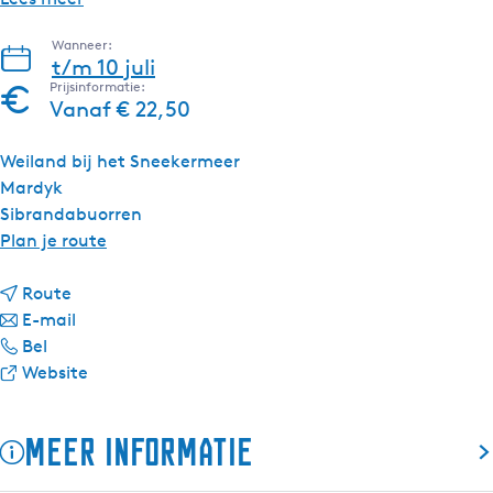
Wanneer:
t/m 10 juli
Prijsinformatie:
Vanaf € 22,50
Weiland bij het Sneekermeer
Mardyk
Sibrandabuorren
n
Plan je route
a
n
a
Route
a
n
r
E-mail
S
a
a
S
Bel
o
r
a
v
o
Website
u
S
r
a
u
n
o
S
n
n
Meer informatie
d
u
o
S
d
b
n
u
o
b