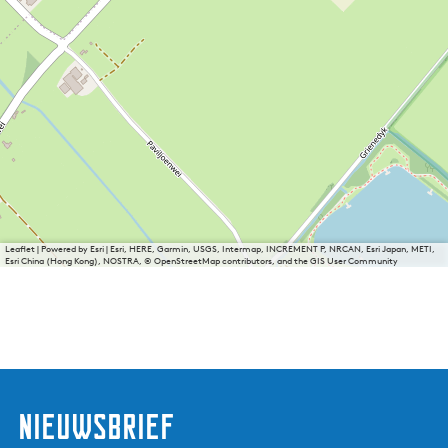
Leaflet
|
Powered by Esri | Esri, HERE, Garmin, USGS, Intermap, INCREMENT P, NRCAN, Esri Japan, METI,
Esri China (Hong Kong), NOSTRA, © OpenStreetMap contributors, and the GIS User Community
nieuwsbrief