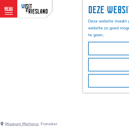
Deze websi
menu
G
Deze website maakt g
a
website zo goed moge
n
te gaan.
a
a
r
d
e
h
o
m
e
p
a
g
e
Museum Martena
, Franeker