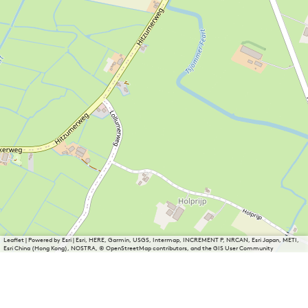
Leaflet
|
Powered by Esri | Esri, HERE, Garmin, USGS, Intermap, INCREMENT P, NRCAN, Esri Japan, METI,
Esri China (Hong Kong), NOSTRA, © OpenStreetMap contributors, and the GIS User Community