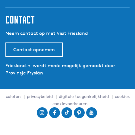
contact
Neem contact op met Visit Friesland
Contact opnemen
Friesland.nl wordt mede mogelijk gemaakt door:
Provinsje Fryslân
colofon
privacybeleid
digitale toegankelijkheid
cookies
cookievoorkeuren
I
F
T
P
Y
n
a
i
i
o
s
c
k
n
u