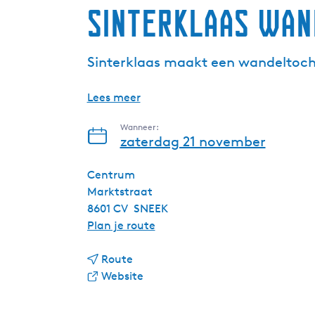
Sinterklaas wan
Sinterklaas maakt een wandeltoch
Lees meer
Wanneer:
zaterdag 21 november
Centrum
Marktstraat
8601 CV
SNEEK
n
Plan je route
a
n
a
Route
a
v
r
Website
a
a
S
r
n
i