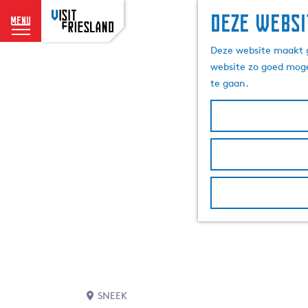
Deze websi
menu
G
Deze website maakt g
a
website zo goed moge
n
te gaan.
a
a
r
d
e
h
o
m
e
p
a
g
e
SNEEK