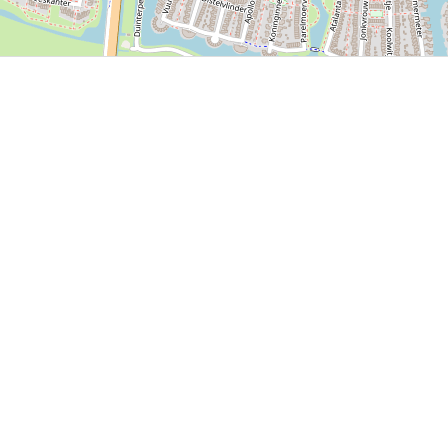
P, NRCAN, Esri Japan, METI, Esri China (Hong Kong), NOSTRA, © OpenStreetMap contributors, and the GIS 
nkomende evenementen