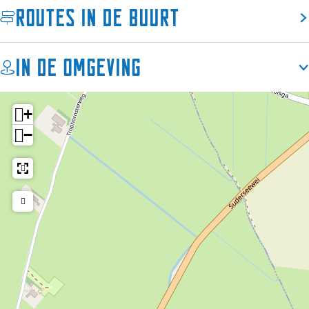
k
k
Routes in de buurt
In de omgeving
+
−