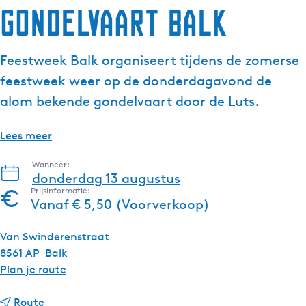
Gondelvaart Balk
Feestweek Balk organiseert tijdens de zomerse
feestweek weer op de donderdagavond de
alom bekende gondelvaart door de Luts.
Lees meer
Wanneer:
donderdag 13 augustus
Prijsinformatie:
Vanaf € 5,50 (Voorverkoop)
Van Swinderenstraat
8561 AP
Balk
n
Plan je route
a
n
a
Route