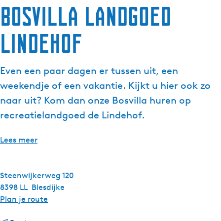
Bosvilla Landgoed
Lindehof
Even een paar dagen er tussen uit, een
weekendje of een vakantie. Kijkt u hier ook zo
naar uit? Kom dan onze Bosvilla huren op
recreatielandgoed de Lindehof.
Lees meer
Steenwijkerweg 120
8398 LL
Blesdijke
n
Plan je route
a