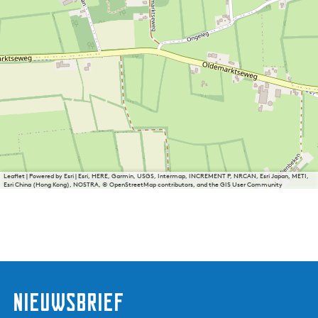
Leaflet
|
Powered by Esri | Esri, HERE, Garmin, USGS, Intermap, INCREMENT P, NRCAN, Esri Japan, METI,
Esri China (Hong Kong), NOSTRA, © OpenStreetMap contributors, and the GIS User Community
nieuwsbrief