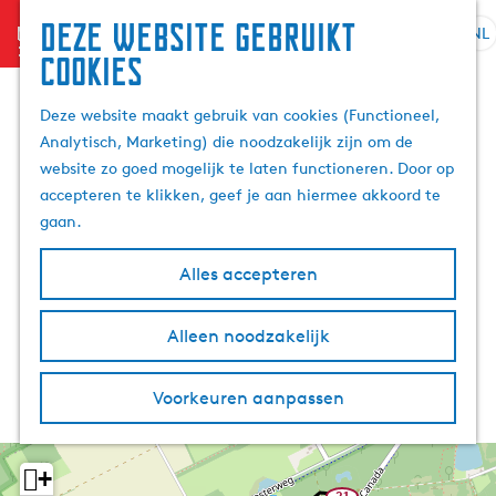
Deze website gebruikt
menu
NL
S
Z
cookies
G
e
o
a
l
e
Deze website maakt gebruik van cookies (Functioneel,
n
e
k
Analytisch, Marketing) die noodzakelijk zijn om de
a
c
e
website zo goed mogelijk te laten functioneren. Door op
a
t
n
accepteren te klikken, geef je aan hiermee akkoord te
r
e
gaan.
d
e
e
r
Alles accepteren
h
t
o
a
m
Alleen noodzakelijk
a
e
l
p
H
Voorkeuren aanpassen
a
u
g
i
e
d
+
i
21