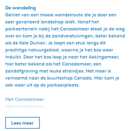
o
De wandeling
l
Geniet van een mooie wandelroute die je door een
d
zeer gevarieerd landschap leidt. Vanaf het
parkeerterrein nabij het Canadameer steek je de weg
over en kom je bij de zandverstuivingen, beter bekend
als de Kale Duinen. Je loopt een stuk langs dit
prachtige natuurgebied, waarna je het bos weer
induikt. Door het bos loop je naar het Aekingameer,
hier beter bekend als het Canadameer, een
zandafgraving met leuke strandjes. Het meer is
vernoemd naar de buurtschap Canada. Hier kom je
ook weer uit op de parkeerplaats.
Het Canadameer
Het Canadameer…
Lees meer