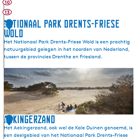
r
10
p
13
l
Nationaal Park Drents-Friese
a
2
a
Wold
t
Het Nationaal Park Drents-Friese Wold is een prachtig
s
natuurgebied gelegen in het noorden van Nederland,
A
tussen de provincies Drenthe en Friesland.
e
k
N
i
a
n
t
g
i
e
o
r
n
z
a
Aekingerzand
3
a
a
n
Het Aekingerzand, ook wel de Kale Duinen genoemd, is
l
d
een deelgebied van het Nationaal Park Drents-Friese
P