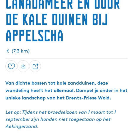
Canadameer en door
t
e
i
k
de kale duinen bij
o
i
n
n
a
g
Appelscha
a
a
l
m
P
e
a
e
(7,3 km)
r
r
k
)
D
r
Opslaan
D
e
e
n
Van dichte bossen tot kale zandduinen, deze
e
t
s
wandeling heeft het allemaal. Dompel je onder in het
l
-
unieke landschap van het Drents-Friese Wold.
F
r
i
Let op: Tijdens het broedseizoen van 1 maart tot 1
e
september zijn honden niet toegestaan op het
s
Aekingerzand.
e
W