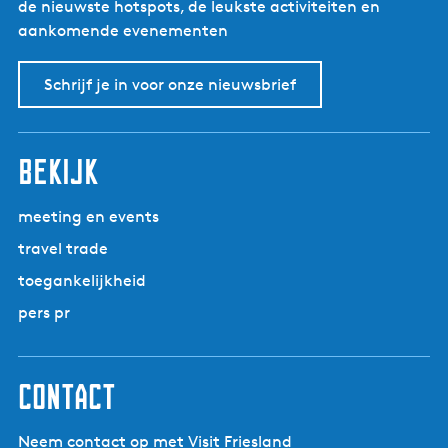
g
de nieuwste hotspots, de leukste activiteiten en
e
aankomende evenementen
r
z
Schrijf je in voor onze nieuwsbrief
a
n
d
bekijk
meeting en events
travel trade
toegankelijkheid
pers pr
contact
Neem contact op met Visit Friesland