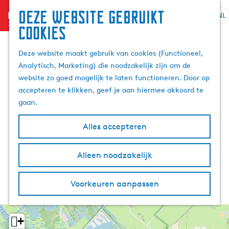
Deze website gebruikt
menu
NL
S
Z
cookies
G
e
o
a
l
e
Deze website maakt gebruik van cookies (Functioneel,
n
e
k
Analytisch, Marketing) die noodzakelijk zijn om de
a
c
e
website zo goed mogelijk te laten functioneren. Door op
a
t
n
accepteren te klikken, geef je aan hiermee akkoord te
r
e
gaan.
d
e
e
r
Alles accepteren
h
t
o
a
m
Alleen noodzakelijk
a
e
l
p
H
Voorkeuren aanpassen
a
u
g
i
e
d
+
i