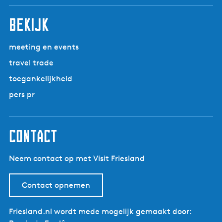
t
o
bekijk
r
e
meeting en events
n
travel trade
toegankelijkheid
pers pr
contact
Neem contact op met Visit Friesland
Contact opnemen
Friesland.nl wordt mede mogelijk gemaakt door: