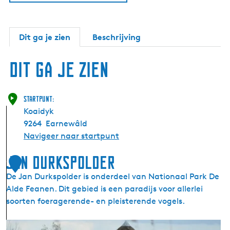
Dit ga je zien
Beschrijving
Dit ga je zien
Startpunt:
Koaidyk
9264
Earnewâld
Navigeer naar startpunt
Jan Durkspolder
1
De Jan Durkspolder is onderdeel van Nationaal Park De
Alde Feanen. Dit gebied is een paradijs voor allerlei
soorten foeragerende- en pleisterende vogels.
J