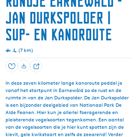
Rondje Earnewâld -
i
c
Jan Durkspolder |
h
t
-
SUP- en kanoroute
U
i
t
k
(7 km)
i
j
k
Opslaan
t
D
o
e
r
In deze zeven kilometer lange kanoroute peddel je
e
e
vanaf het startpunt in Earnewâld zo de rust en de
n
l
ruimte in van de Jan Durkspolder. De Jan Durkspolder
is een bijzonder deelgebied van Nationaal Park De
Alde Feanen. Hier kun je allerlei foeragerende en
pleisterende vogelsoorten tegenkomen. Een aantal
van de vogelsoorten die je hier kunt spotten zijn de
kievit, gele kwikstaart en zelfs de zeearend! Verder