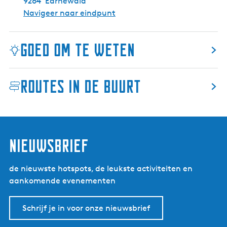
9264
Earnewâld
n
Navigeer naar eindpunt
-
R
Goed om te weten
o
m
s
Routes in de buurt
i
c
h
t
-
nieuwsbrief
U
i
t
de nieuwste hotspots, de leukste activiteiten en
k
aankomende evenementen
i
j
Schrijf je in voor onze nieuwsbrief
k