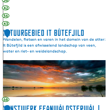
38
u
U
42
k
n
j
d
56
e
e
43
V
r
Natuurgebied It Bûtefjild
e
w
1
n
r
Wandelen, fietsen en varen in het domein van de otter:
4
e
â
It Bûtefjild is een afwisselend landschap van veen,
m
l
water en riet- en weidelandschap.
a
d
|
N
E
a
l
t
s
u
k
u
e
r
K
g
68
a
e
Kunstwerk Feanwâldsterwâl |
m
1
b