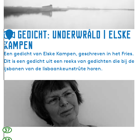
n
t
s
(
t
B
w
r
e
Gedicht: Underwrâld | Elske
1
i
r
Kampen
3
t
k
s
A
Een gedicht van Elske Kampen, geschreven in het Fries.
u
l
Dit is een gedicht uit een reeks van gedichten die bij de
m
d
ijsbanen van de Iisbaankeunstrûte horen.
/
t
S
s
G
t
j
e
i
e
d
e
r
i
n
k
c
s
|
h
)
B
t
37
a
: