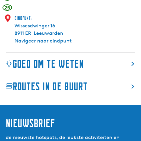
t
V
25
r
e
i
Eindpunt:
n
Wissesdwinger 16
i
e
8911 ER
Leeuwarden
d
m
Navigeer naar eindpunt
o
a
a
n
Goed om te weten
a
l
i
Routes in de buurt
s
i
t
m
i
nieuwsbrief
s
k
de nieuwste hotspots, de leukste activiteiten en
i