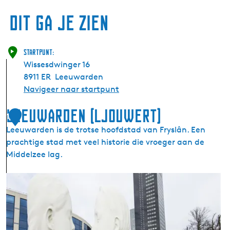
e
Dit ga je zien
S
p
o
e
Startpunt:
l
Wissesdwinger 16
s
t
8911 ER
Leeuwarden
r
Navigeer naar startpunt
a
Leeuwarden (Ljouwert)
1
Leeuwarden is de trotse hoofdstad van Fryslân. Een
prachtige stad met veel historie die vroeger aan de
Middelzee lag.
L
e
e
u
w