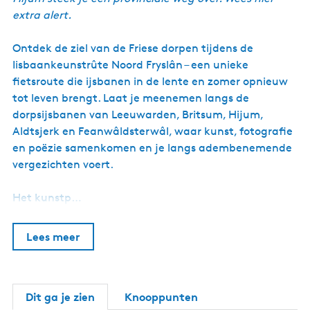
e
g
extra alert.
i
a
i
Ontdek de ziel van de Friese dorpen tijdens de
t
f
Iisbaankeunstrûte Noord Fryslân – een unieke
e
fietsroute die ijsbanen in de lente en zomer opnieuw
r
tot leven brengt. Laat je meenemen langs de
k
e
dorpsijsbanen van Leeuwarden, Britsum, Hijum,
a
Aldtsjerk en Feanwâldsterwâl, waar kunst, fotografie
r
en poëzie samenkomen en je langs adembenemende
d
e
vergezichten voert.
w
a
Het kunstp…
p
e
n
Lees meer
|
J
a
n
n
Dit ga je zien
Knooppunten
e
k