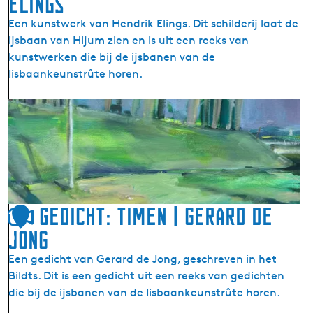
Elings
Een kunstwerk van Hendrik Elings. Dit schilderij laat de
ijsbaan van Hijum zien en is uit een reeks van
kunstwerken die bij de ijsbanen van de
Iisbaankeunstrûte horen.
K
u
n
s
t
w
e
Gedicht: Timen | Gerard de
1
r
Jong
0
k
H
Een gedicht van Gerard de Jong, geschreven in het
i
Bildts. Dit is een gedicht uit een reeks van gedichten
j
die bij de ijsbanen van de Iisbaankeunstrûte horen.
u