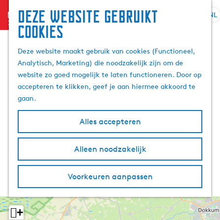
Deze website gebruikt
menu
NL
S
Z
cookies
G
e
o
a
l
e
Deze website maakt gebruik van cookies (Functioneel,
n
e
k
Analytisch, Marketing) die noodzakelijk zijn om de
a
c
e
website zo goed mogelijk te laten functioneren. Door op
a
t
n
accepteren te klikken, geef je aan hiermee akkoord te
r
e
gaan.
d
e
e
r
Alles accepteren
h
t
o
a
m
Alleen noodzakelijk
a
e
l
p
H
Voorkeuren aanpassen
a
u
g
i
e
d
+
i