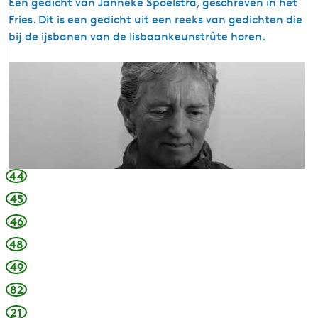
Een gedicht van Janneke Spoelstra, geschreven in het
n
Fries. Dit is een gedicht uit een reeks van gedichten die
w
bij de ijsbanen van de Iisbaankeunstrûte horen.
â
l
G
d
e
s
d
t
i
e
c
r
h
w
t
44
â
:
l
45
G
|
46
e
B
a
48
a
n
u
49
d
k
82
e
j
s
21
e