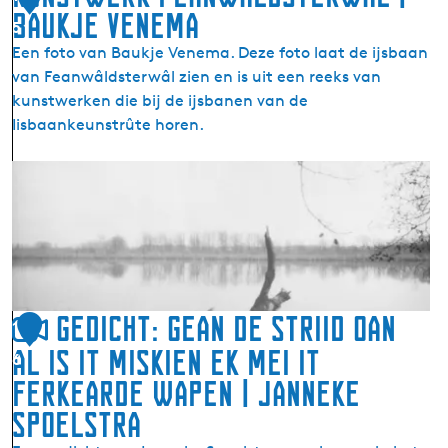
Baukje Venema
p
i
5
e
e
Een foto van Baukje Venema. Deze foto laat de ijsbaan
n
d
van Feanwâldsterwâl zien en is uit een reeks van
I
kunstwerken die bij de ijsbanen van de
t
Iisbaankeunstrûte horen.
B
û
K
t
u
e
n
f
s
j
t
i
w
l
e
Gedicht: Gean de striid oan
1
d
r
al is it miskien ek mei it
6
k
ferkearde wapen | Janneke
F
e
Spoelstra
a