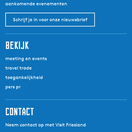
aankomende evenementen
e
n
e
Schrijf je in voor onze nieuwsbrief
k
m
e
bekijk
i
i
meeting en events
t
travel trade
f
e
toegankelijkheid
r
pers pr
k
e
a
contact
r
d
Neem contact op met Visit Friesland
e