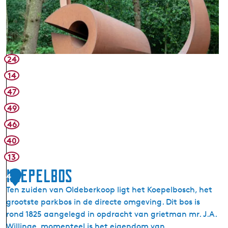
d
e
e
l
b
d
e
H
r
e
24
k
i
o
14
n
o
47
M
p
a
49
d
46
e
40
r
M
13
o
Koepelbos
4
l
Ten zuiden van Oldeberkoop ligt het Koepelbosch, het
e
grootste parkbos in de directe omgeving. Dit bos is
n
rond 1825 aangelegd in opdracht van grietman mr. J.A.
b
Willinge, momenteel is het eigendom van
o