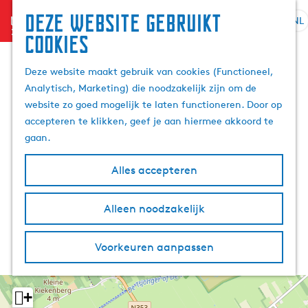
Deze website gebruikt
menu
NL
S
Z
cookies
G
e
o
a
l
e
Deze website maakt gebruik van cookies (Functioneel,
n
e
k
Analytisch, Marketing) die noodzakelijk zijn om de
a
c
e
website zo goed mogelijk te laten functioneren. Door op
a
t
n
accepteren te klikken, geef je aan hiermee akkoord te
r
e
gaan.
d
e
e
r
Alles accepteren
h
t
o
a
m
Alleen noodzakelijk
a
e
l
p
H
Voorkeuren aanpassen
a
u
g
i
e
d
+
i