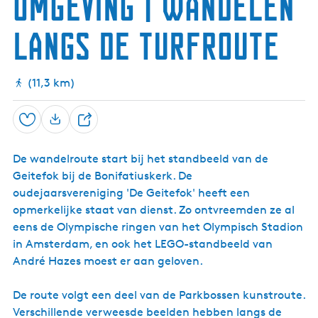
omgeving | wandelen
c
k
a
h
o
p
langs de Turfroute
O
o
)
l
p
d
e
(11,3 km)
b
e
r
k
Opslaan
D
o
e
o
De wandelroute start bij het standbeeld van de
p
e
Geitefok bij de Bonifatiuskerk. De
l
oudejaarsvereniging 'De Geitefok' heeft een
opmerkelijke staat van dienst. Zo ontvreemden ze al
eens de Olympische ringen van het Olympisch Stadion
in Amsterdam, en ook het LEGO-standbeeld van
André Hazes moest er aan geloven.
De route volgt een deel van de Parkbossen kunstroute.
Verschillende verweesde beelden hebben langs de