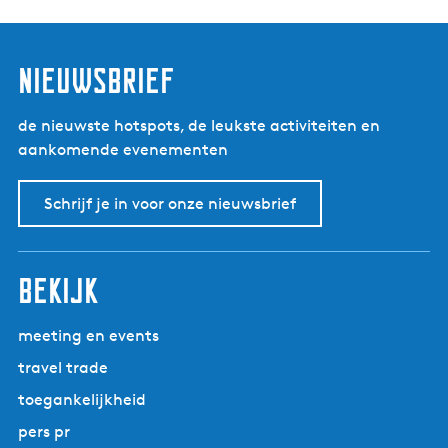
m
p
a
nieuwsbrief
g
n
o
de nieuwste hotspots, de leukste activiteiten en
n
aankomende evenementen
s
v
Schrijf je in voor onze nieuwsbrief
a
a
r
bekijk
t
meeting en events
travel trade
toegankelijkheid
pers pr