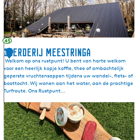
l
t
o
e
k
P
h
a
u
e
t
r
45
S
t
Boerderij Meestringa
5
p
Welkom op ons rustpunt! U bent van harte welkom
a
voor een heerlijk kopje koffie, thee of ambachtelijk
r
geperste vruchtensappen tijdens uw wandel-, fiets- of
j
boottocht. Wij wonen aan het water, aan de prachtige
e
Turfroute. Ons Rustpunt...
b
i
B
r
o
d
e
r
d