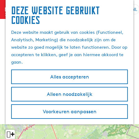
Deze website gebruikt
menu
NL
S
Z
cookies
G
e
o
a
l
e
Deze website maakt gebruik van cookies (Functioneel,
n
e
k
Analytisch, Marketing) die noodzakelijk zijn om de
a
c
e
website zo goed mogelijk te laten functioneren. Door op
a
t
n
accepteren te klikken, geef je aan hiermee akkoord te
r
e
gaan.
d
e
e
r
Alles accepteren
h
t
o
a
m
Alleen noodzakelijk
a
e
l
p
H
Voorkeuren aanpassen
a
u
g
i
e
d
+
i