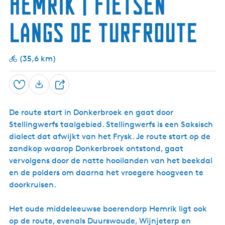
Hemrik | fietsen
e
n
e
r
o
r
langs de Turfroute
t
n
b
s
r
v
o
a
e
(35,6 km)
a
k
r
t
Opslaan
D
e
De route start in Donkerbroek en gaat door
e
Stellingwerfs taalgebied. Stellingwerfs is een Saksisch
l
dialect dat afwijkt van het Frysk. Je route start op de
zandkop waarop Donkerbroek ontstond, gaat
vervolgens door de natte hooilanden van het beekdal
en de polders om daarna het vroegere hoogveen te
doorkruisen.
Het oude middeleeuwse boerendorp Hemrik ligt ook
op de route, evenals Duurswoude, Wijnjeterp en