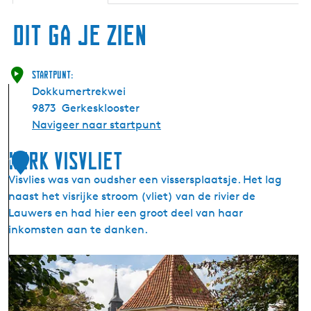
Dit ga je zien
Startpunt:
Dokkumertrekwei
9873
Gerkesklooster
Navigeer naar startpunt
Kerk Visvliet
1
Visvlies was van oudsher een vissersplaatsje. Het lag
naast het visrijke stroom (vliet) van de rivier de
Lauwers en had hier een groot deel van haar
inkomsten aan te danken.
K
e
r