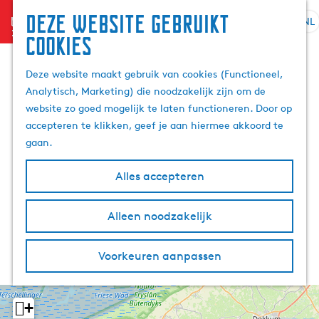
Deze website gebruikt
menu
NL
S
Z
cookies
G
e
o
a
l
e
Deze website maakt gebruik van cookies (Functioneel,
n
e
k
Analytisch, Marketing) die noodzakelijk zijn om de
a
c
e
website zo goed mogelijk te laten functioneren. Door op
a
t
n
accepteren te klikken, geef je aan hiermee akkoord te
r
e
gaan.
d
e
e
r
Alles accepteren
h
t
o
a
m
Alleen noodzakelijk
a
e
l
p
H
Voorkeuren aanpassen
a
u
g
i
e
d
+
i