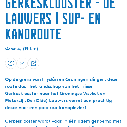
Gerkesklooster - De
Lauwers | SUP- en
kanoroute
(19 km)
Opslaan
D
e
Op de grens van Fryslân en Groningen slingert deze
e
route door het landschap van het Friese
l
Gerkesklooster naar het Groningse Visvliet en
Pieterzijl. De (Olde) Lauwers vormt een prachtig
decor voor een paar uur kanoplezier!
Gerkesklooster wordt vaak in één adem genoemd met