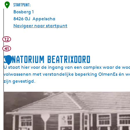
Startpunt:
Bosberg 1
8426 GJ
Appelscha
Navigeer naar startpunt
12
41
Sanatorium Beatrixoord
1
U staat hier voor de ingang van een complex waar de wo
volwassenen met verstandelijke beperking OlmenEs én wa
zijn gevestigd.
S
a
n
a
t
o