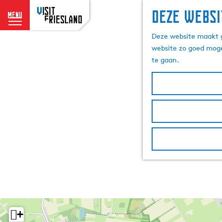
Deze websi
menu
G
Deze website maakt g
a
website zo goed moge
n
te gaan.
a
a
r
d
e
h
o
m
e
p
a
g
e
+