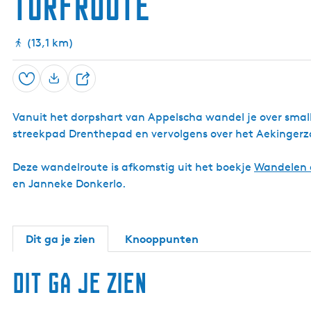
Turfroute
(13,1 km)
Opslaan
D
e
Vanuit het dorpshart van Appelscha wandel je over small
e
streekpad Drenthepad en vervolgens over het Aekingerza
l
Deze wandelroute is afkomstig uit het boekje
Wandelen e
en Janneke Donkerlo.
Dit ga je zien
Knooppunten
Dit ga je zien