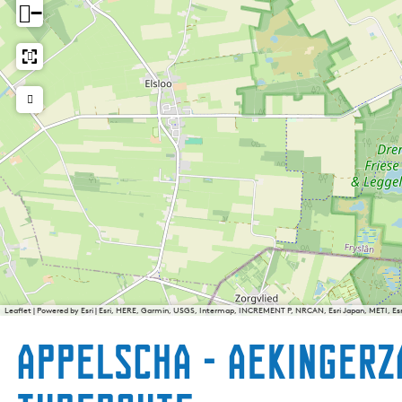
−
Leaflet
|
Powered by Esri | Esri, HERE, Garmin, USGS, Intermap, INCREMENT P, NRCAN, Esri Japan, METI, E
Appelscha - Aekingerz