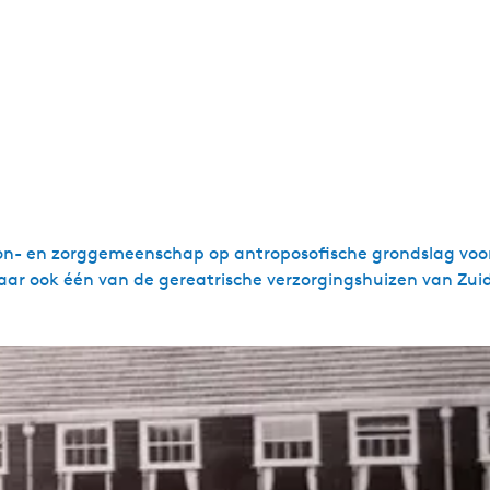
on- en zorggemeenschap op antroposofische grondslag voo
ar ook één van de gereatrische verzorgingshuizen van Zui