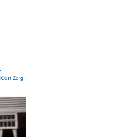
r
dOost Zorg