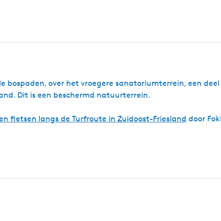
d
e bospaden, over het vroegere sanatoriumterrein, een deel
nd. Dit is een beschermd natuurterrein.
n fietsen langs de Turfroute in Zuidoost-Friesland
door Fok