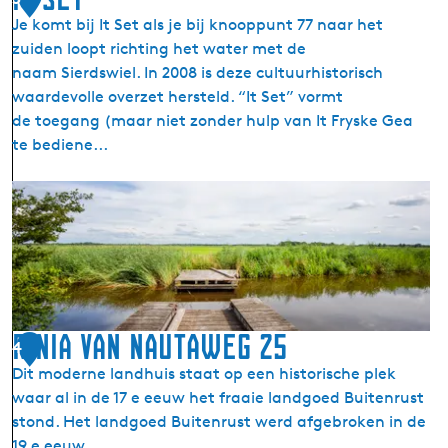
n
Je komt bij It Set als je bij knooppunt 77 naar het
u
zuiden loopt richting het water met de
m
naam Sierdswiel. In 2008 is deze cultuurhistorisch
e
waardevolle overzet hersteld. “It Set” vormt
n
de toegang (maar niet zonder hulp van It Fryske Gea
t
te bediene...
T
e
I
g
t
e
S
l
e
t
t
j
e
Rinia van Nautaweg 25
s
4
b
Dit moderne landhuis staat op een historische plek
r
waar al in de 17 e eeuw het fraaie landgoed Buitenrust
u
stond. Het landgoed Buitenrust werd afgebroken in de
g
19 e eeuw.