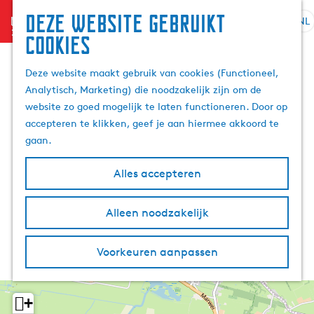
Deze website gebruikt
menu
NL
S
Z
cookies
G
e
o
a
l
e
Deze website maakt gebruik van cookies (Functioneel,
n
e
k
Analytisch, Marketing) die noodzakelijk zijn om de
a
c
e
website zo goed mogelijk te laten functioneren. Door op
a
t
n
accepteren te klikken, geef je aan hiermee akkoord te
r
e
gaan.
d
e
e
r
Alles accepteren
h
t
o
a
m
Alleen noodzakelijk
a
e
l
p
H
Voorkeuren aanpassen
a
u
g
i
e
d
+
i