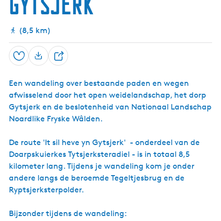
Gytsjerk
j
g
t
e
2
T
r
5
e
k
(8,5 km)
g
e
l
t
Opslaan
D
j
e
e
Een wandeling over bestaande paden en wegen
e
s
b
afwisselend door het open weidelandschap, het dorp
l
r
Gytsjerk en de beslotenheid van Nationaal Landschap
u
Noardlike Fryske Wâlden.
g
G
y
De route 'It sil heve yn Gytsjerk' - onderdeel van de
t
Doarpskuierkes Tytsjerksteradiel - is in totaal 8,5
s
j
kilometer lang. Tijdens je wandeling kom je onder
e
andere langs de beroemde Tegeltjesbrug en de
r
Ryptsjerksterpolder.
k
Bijzonder tijdens de wandeling: