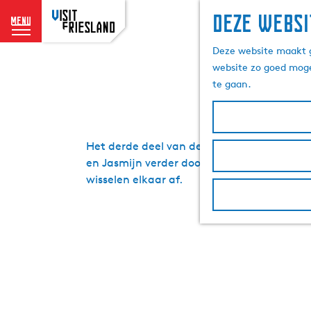
Deze websi
menu
11founta
G
Deze website maakt g
a
website zo goed moge
n
te gaan.
a
a
r
d
Het derde deel van de Elfsteden-roadtrip va
e
en Jasmijn verder door Fryslân. Iedere stad
h
wisselen elkaar af.
o
m
e
p
a
g
e