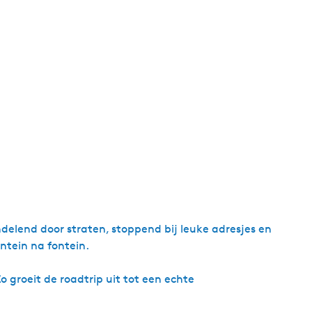
g
e
t
a
a
l
:
N
e
d
e
r
l
delend door straten, stoppend bij leuke adresjes en
a
ontein na fontein.
n
d
 groeit de roadtrip uit tot een echte
s