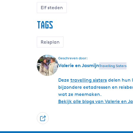
Elf steden
Tags
Reisplan
Geschreven door:
Valerie en Jasmijn
Travelling Sisters
Deze
travelling sisters
delen hun l
bijzondere eetadressen en reisbes
wat ze meemaken.
Bekijk alle blogs van Valerie en J
D
e