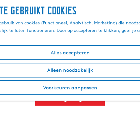
te gebruikt cookies
ins Friesland roadtrip
ebruik van cookies (Functioneel, Analytisch, Marketing) die noodza
lijk te laten functioneren. Door op accepteren te klikken, geef je
31 december 2025
|
Valerie en Jasmijn
|
|
Alles accepteren
n Travelling Sisters brengt nog meer Friese steden in beeld. 
Alleen noodzakelijk
 nodigt uit om te blijven kijken, te proeven en het eigen kar
Voorkeuren aanpassen
Deel 2 nog niet gezien?