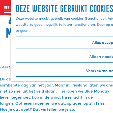
Deze website gebruikt cookie
menu
Zo trotseer je Blue
G
Deze website maakt gebruik van cookies (Functioneel, Ana
a
website zo goed mogelijk te laten functioneren. Door op 
n
Monday als een Fries
te gaan.
a
a
Alles acce
r
7 januari 2026
|
Marie-jetske
|
|
d
Alleen noodz
e
h
Leestijd: 5 minuten
o
Voorkeuren a
m
De derde maandag van januari staat bekend als de
e
somberste dag van het jaar. Maar in Friesland laten we ons
p
niet zo snel uit het veld slaan. Hier lopen we Blue Monday
a
liever tegemoet: kop in de wind, frisse lucht in de
g
longen.
Opfriesen
noemen we dat, opladen op z’n Fries.
e
Hoe je dat doet? Dat vertellen we je zo.