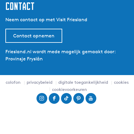
contact
Neem contact op met Visit Friesland
Contact opnemen
Friesland.nl wordt mede mogelijk gemaakt door:
Provinsje Fryslân
colofon
privacybeleid
digitale toegankelijkheid
cookies
cookievoorkeuren
I
F
T
P
Y
n
a
i
i
o
s
c
k
n
u
t
e
T
t
T
a
b
o
e
u