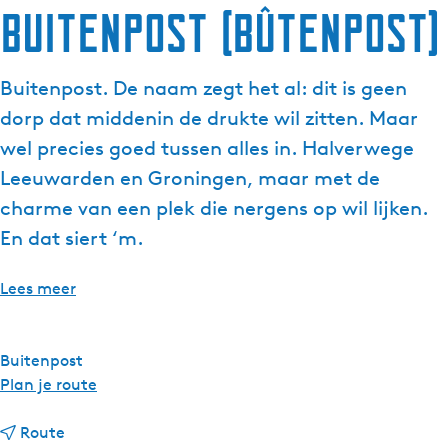
Buitenpost (Bûtenpost)
g
e
t
Buitenpost. De naam zegt het al: dit is geen
a
dorp dat middenin de drukte wil zitten. Maar
a
l
wel precies goed tussen alles in. Halverwege
:
Leeuwarden en Groningen, maar met de
N
charme van een plek die nergens op wil lijken.
e
En dat siert ‘m.
d
e
r
Lees meer
l
a
n
Buitenpost
d
n
Plan je route
s
a
n
a
Route