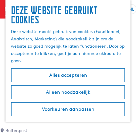
Deze website gebruikt
menu
NL
S
Z
cookies
G
e
o
a
l
e
Deze website maakt gebruik van cookies (Functioneel,
n
e
k
Analytisch, Marketing) die noodzakelijk zijn om de
a
c
e
website zo goed mogelijk te laten functioneren. Door op
a
t
n
accepteren te klikken, geef je aan hiermee akkoord te
r
e
gaan.
d
e
e
r
Alles accepteren
h
t
o
a
m
Alleen noodzakelijk
a
e
l
p
H
Voorkeuren aanpassen
a
u
g
i
e
d
Buitenpost
i