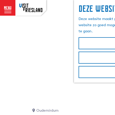
Deze websi
menu
G
Deze website maakt g
a
website zo goed moge
n
te gaan.
a
a
r
d
e
h
o
m
e
p
a
g
e
Oudemirdum