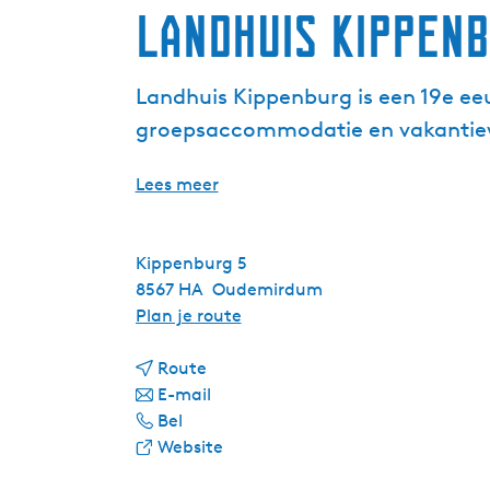
Landhuis Kippen
Landhuis Kippenburg is een 19e eeu
groepsaccommodatie en vakantiewo
Lees meer
Kippenburg 5
8567 HA
Oudemirdum
n
Plan je route
a
n
a
Route
a
n
r
E-mail
L
a
a
L
Bel
a
r
a
v
a
Website
n
L
r
a
n