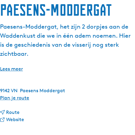
Paesens-Moddergat
Paesens-Moddergat, het zijn 2 dorpjes aan de
Waddenkust die we in één adem noemen. Hier
is de geschiedenis van de visserij nog sterk
zichtbaar.
Lees meer
9142 VN
Paesens Moddergat
n
Plan je route
a
n
a
Route
a
v
r
Website
a
a
P
r
n
a