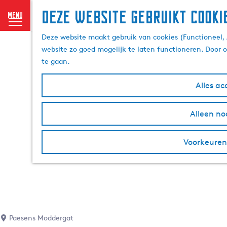
Deze website gebruikt cooki
menu
G
Deze website maakt gebruik van cookies (Functioneel, 
a
website zo goed mogelijk te laten functioneren. Door 
n
te gaan.
a
a
Alles ac
r
d
Alleen no
e
h
o
Voorkeuren
m
e
p
a
g
e
Paesens Moddergat