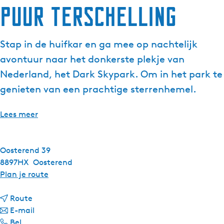
Puur Terschelling
Stap in de huifkar en ga mee op nachtelijk
avontuur naar het donkerste plekje van
Nederland, het Dark Skypark. Om in het park te
genieten van een prachtige sterrenhemel.
Lees meer
Oosterend 39
8897HX
Oosterend
n
Plan je route
a
n
a
Route
a
n
r
E-mail
P
a
a
P
Bel