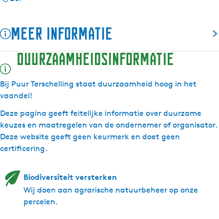
u
r
a
u
u
P
r
u
Meer informatie
r
u
P
r
T
u
u
T
Duurzaamheidsinformatie
e
r
u
e
r
T
r
r
s
e
T
s
Bij Puur Terschelling staat duurzaamheid hoog in het
c
r
e
c
vaandel!
h
s
r
h
Deze pagina geeft feitelijke informatie over duurzame
e
c
s
e
keuzes en maatregelen van de ondernemer of organisator.
l
h
c
l
Deze website geeft geen keurmerk en doet geen
l
e
h
l
certificering.
i
l
e
i
n
l
l
n
g
i
l
g
Biodiversiteit versterken
n
i
Wij doen aan agrarische natuurbeheer op onze
g
n
percelen.
g