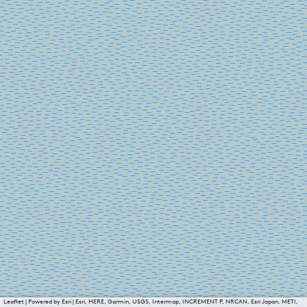
Leaflet
|
Powered by Esri | Esri, HERE, Garmin, USGS, Intermap, INCREMENT P, NRCAN, Esri Japan, METI,