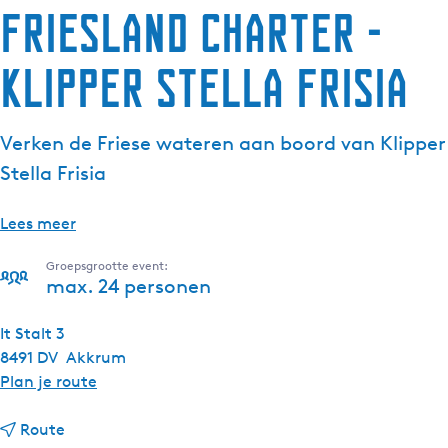
Friesland Charter -
Klipper Stella Frisia
Verken de Friese wateren aan boord van Klipper
Stella Frisia
Lees meer
Groepsgrootte event:
max. 24 personen
It Stalt 3
8491 DV
Akkrum
n
Plan je route
a
n
a
Route