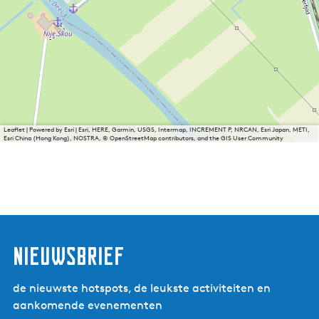
Leaflet
|
Powered by Esri | Esri, HERE, Garmin, USGS, Intermap, INCREMENT P, NRCAN, Esri Japan, METI,
Esri China (Hong Kong), NOSTRA, © OpenStreetMap contributors, and the GIS User Community
nieuwsbrief
de nieuwste hotspots, de leukste activiteiten en
aankomende evenementen