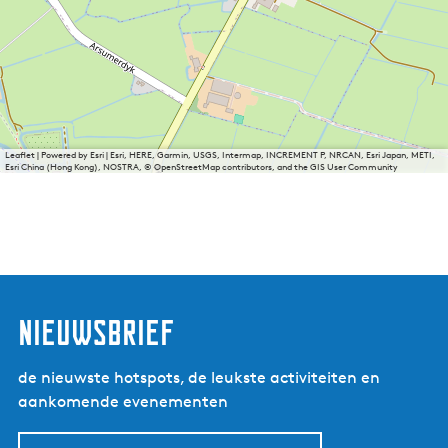
Leaflet
|
Powered by Esri | Esri, HERE, Garmin, USGS, Intermap, INCREMENT P, NRCAN, Esri Japan, METI,
Esri China (Hong Kong), NOSTRA, © OpenStreetMap contributors, and the GIS User Community
nieuwsbrief
de nieuwste hotspots, de leukste activiteiten en
aankomende evenementen