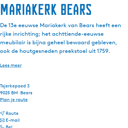
Mariakerk Bears
De 13e eeuwse Mariakerk van Bears heeft een
rijke inrichting; het achttiende-eeuwse
meubilair is bijna geheel bewaard gebleven,
ook de houtgesneden preekstoel uit 1759.
Lees meer
Tsjerkepaed 3
9025 BM
Bears
n
Plan je route
a
n
a
Route
a
n
r
E-mail
M
a
a
M
Bel