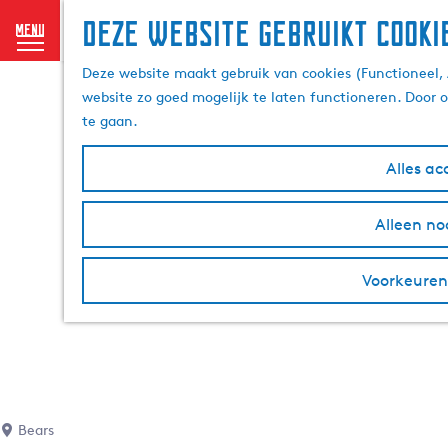
Deze website gebruikt cooki
menu
G
Deze website maakt gebruik van cookies (Functioneel, 
a
website zo goed mogelijk te laten functioneren. Door 
n
te gaan.
a
a
Alles ac
r
d
Alleen no
e
h
o
Voorkeuren
m
e
p
a
g
e
Bears