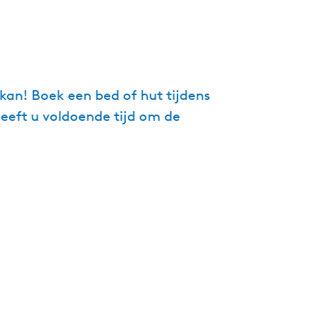
g
e
t
a
a
 kan! Boek een bed of hut tijdens
l
heeft u voldoende tijd om de
:
N
e
d
e
r
l
a
n
d
s