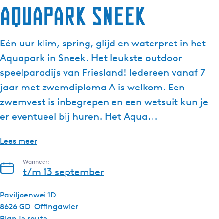
Aquapark Sneek
Eén uur klim, spring, glijd en waterpret in het
Aquapark in Sneek. Het leukste outdoor
speelparadijs van Friesland! Iedereen vanaf 7
jaar met zwemdiploma A is welkom. Een
zwemvest is inbegrepen en een wetsuit kun je
er eventueel bij huren. Het Aqua...
Lees meer
Wanneer:
t/m 13 september
Paviljoenwei 1D
8626 GD
Offingawier
n
Plan je route