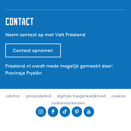
contact
Neem contact op met Visit Friesland
Contact opnemen
Friesland.nl wordt mede mogelijk gemaakt door:
Provinsje Fryslân
colofon
privacybeleid
digitale toegankelijkheid
cookies
cookievoorkeuren
I
F
T
P
Y
n
a
i
i
o
s
c
k
n
u