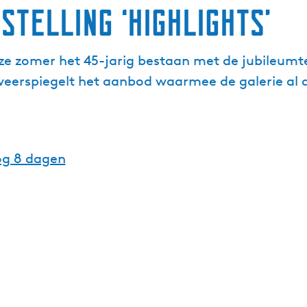
telling ‘Highlights’
deze zomer het 45-jarig bestaan met de jubileumte
weerspiegelt het aanbod waarmee de galerie al d
og 8 dagen