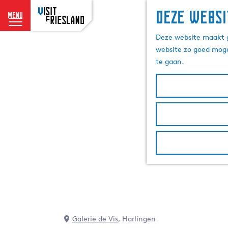
Deze websi
menu
G
Deze website maakt g
a
website zo goed moge
n
te gaan.
a
a
r
d
e
h
o
m
e
p
a
g
e
Galerie de Vis
, Harlingen