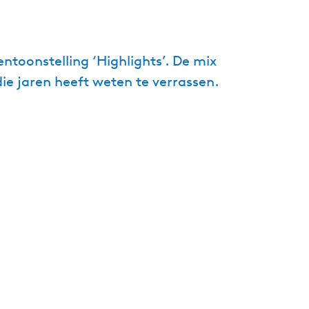
g
e
t
ntoonstelling ‘Highlights’. De mix
a
ie jaren heeft weten te verrassen.
a
l
:
N
e
d
e
r
l
a
n
d
s