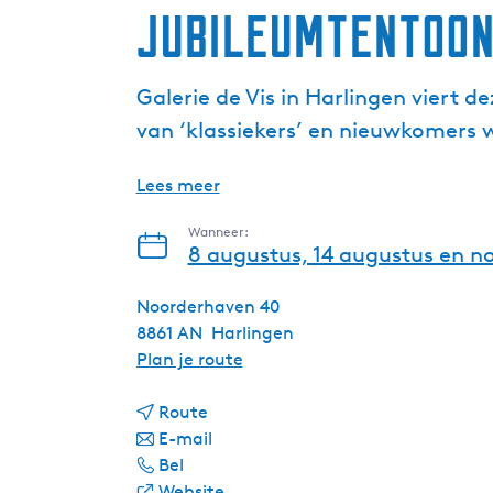
Jubileumtentoons
Galerie de Vis in Harlingen viert 
van ‘klassiekers’ en nieuwkomers 
Lees meer
Wanneer:
8 augustus, 14 augustus en n
Noorderhaven 40
8861 AN
Harlingen
n
Plan je route
a
n
a
Route
a
n
r
E-mail
J
a
a
J
Bel
u
r
a
v
u
Website