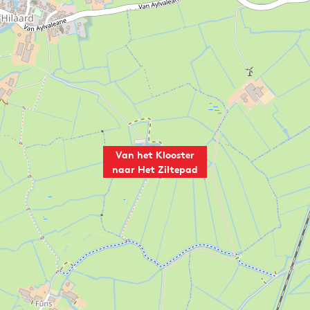
Van het Klooster
naar Het Ziltepad