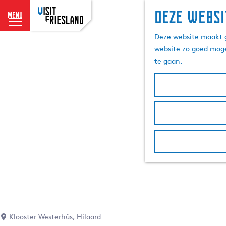
Deze websi
menu
G
Deze website maakt g
a
website zo goed moge
n
te gaan.
a
a
r
d
e
h
o
m
e
p
a
g
e
Klooster Westerhûs
, Hilaard