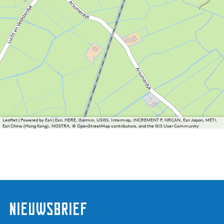
Leaflet
|
Powered by Esri | Esri, HERE, Garmin, USGS, Intermap, INCREMENT P, NRCAN, Esri Japan, METI,
Esri China (Hong Kong), NOSTRA, © OpenStreetMap contributors, and the GIS User Community
nieuwsbrief