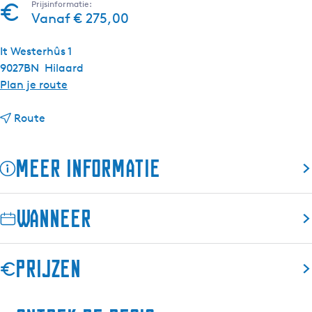
Prijsinformatie:
Vanaf € 275,00
It Westerhûs 1
9027BN
Hilaard
n
Plan je route
a
n
a
Route
a
r
a
V
Meer informatie
r
a
V
n
a
h
Wanneer
n
e
h
t
e
K
Prijzen
t
l
K
o
l
o