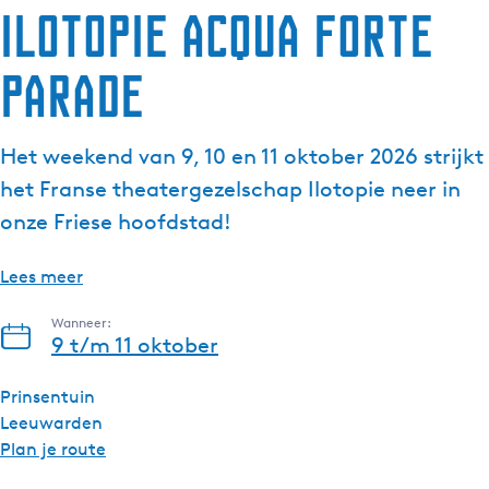
Ilotopie Acqua Forte
Parade
Het weekend van 9, 10 en 11 oktober 2026 strijkt
het Franse theatergezelschap Ilotopie neer in
onze Friese hoofdstad!
Lees meer
Wanneer:
9 t/m 11 oktober
Prinsentuin
Leeuwarden
n
Plan je route
a