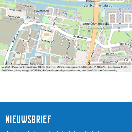
Leaflet
|
Powered by Esri | Esri, HERE, Garmin, USGS, Intermap, INCREMENT P, NRCAN, Esri Japan, METI,
Esri China (Hong Kong), NOSTRA, © OpenStreetMap contributors, and the GIS User Community
nieuwsbrief