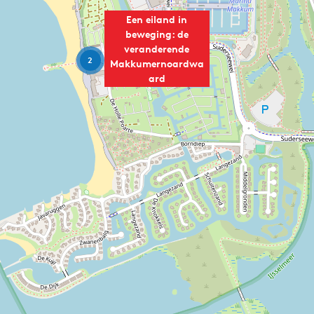
Een eiland in
beweging: de
veranderende
2
Makkumernoardwa
ard