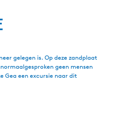
g
e
e
t
a
a
l
:
eer gelegen is. Op deze zandplaat
N
e
en normaalgesproken geen mensen
d
e Gea een excursie naar dit
e
r
l
a
n
d
s