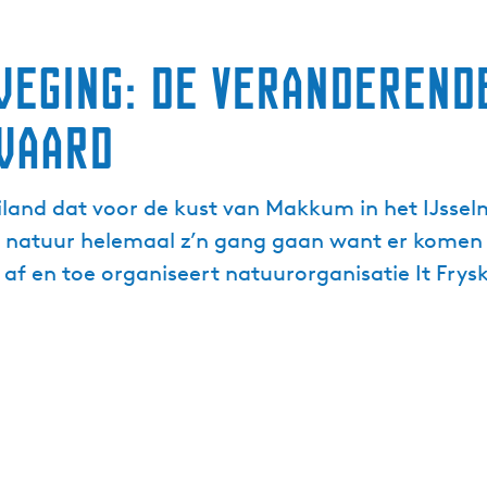
weging: de veranderend
waard
and dat voor de kust van Makkum in het IJsselm
de natuur helemaal z’n gang gaan want er kom
f en toe organiseert natuurorganisatie It Frysk