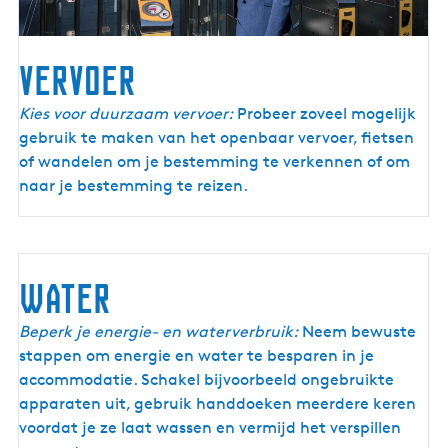
vervoer
v
Kies voor duurzaam vervoer:
Probeer zoveel mogelijk
e
gebruik te maken van het openbaar vervoer, fietsen
r
of wandelen om je bestemming te verkennen of om
v
naar je bestemming te reizen.
o
e
r
water
Beperk je energie- en waterverbruik:
Neem bewuste
stappen om energie en water te besparen in je
accommodatie. Schakel bijvoorbeeld ongebruikte
apparaten uit, gebruik handdoeken meerdere keren
voordat je ze laat wassen en vermijd het verspillen