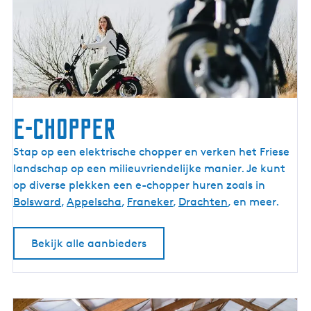
E-chopper
E
Stap op een elektrische chopper en verken het Friese
-
landschap op een milieuvriendelijke manier. Je kunt
c
op diverse plekken een e-chopper huren zoals in
h
Bolsward
,
Appelscha
,
Franeker
,
Drachten
, en meer.
o
p
Bekijk alle aanbieders
p
e
r