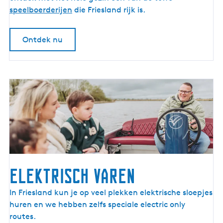
r
speelboerderijen
die Friesland rijk is.
d
e
Ontdek nu
b
o
e
r
Elektrisch varen
E
In Friesland kun je op veel plekken elektrische sloepjes
l
huren en we hebben zelfs speciale electric only
e
routes.