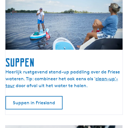
Suppen
S
Heerlijk rustgevend stand-up paddling over de Friese
u
wateren. Tip: combineer het ook eens als '
clean-up'-
p
tour
door afval uit het water te halen.
p
e
Suppen in Friesland
n