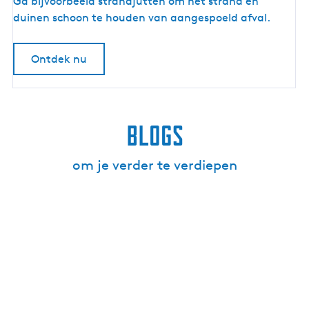
e
Ga bijvoorbeeld strandjutten om het strand en
n
duinen schoon te houden van aangespoeld afval.
s
w
Ontdek nu
a
d
Blogs
om je verder te verdiepen