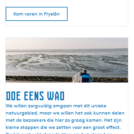
k
t
Kom varen in Fryslân
r
i
s
c
h
v
a
r
e
n
Doe eens wad
D
We willen zorgvuldig omgaan met dit unieke
o
natuurgebied, maar we willen het ook kunnen delen
e
met de bezoekers die hier zo graag komen. Het zijn
e
kleine stappen die we zetten voor een groot effect.